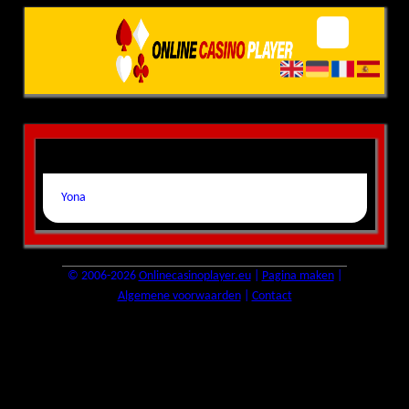
YO
Yona
© 2006-2026
Onlinecasinoplayer.eu
|
Pagina maken
|
Algemene voorwaarden
|
Contact