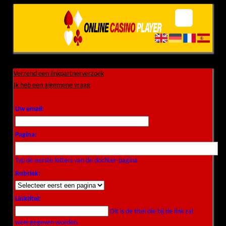
Verzend een linkpartnerverzoek
-
Ik heb een algemene vraag
Uw email:
Pagina:
Typ de eerste letters van de dochter-pagina
Rubriek:
Linktitel:
Dit is de titel die bij de link zal
weergegeven worden.