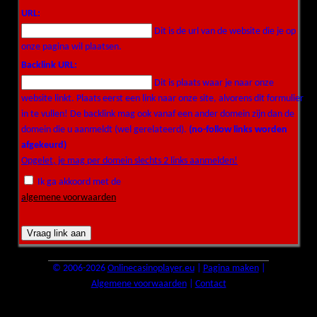
URL:
Dit is de url van de website die je op
onze pagina wil plaatsen.
Backlink URL:
Dit is plaats waar je naar onze
website linkt. Plaats eerst een link naar onze site, alvorens dit formulier
in te vullen! De backlink mag ook vanaf een ander domein zijn dan de
domein die u aanmeldt (wel gerelateerd).
(no-follow links worden
afgekeurd)
Opgelet, je mag per domein slechts 2 links aanmelden!
Ik ga akkoord met de
algemene voorwaarden
.
© 2006-2026
Onlinecasinoplayer.eu
|
Pagina maken
|
Algemene voorwaarden
|
Contact